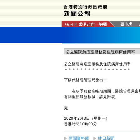
公立醫院急症室服務及住院病床使用率
＊
＊
＊
＊
＊
＊
＊
＊
＊
＊
＊
＊
＊
＊
＊
＊
＊
下稿代醫院管理局發出：
在冬季服務高峰期期間，醫院管理局密切
有關重點服務數據，詳見附表。
完
2020年2月3日（星期一）
香港時間10時00分
新聞資料庫
昨日新聞