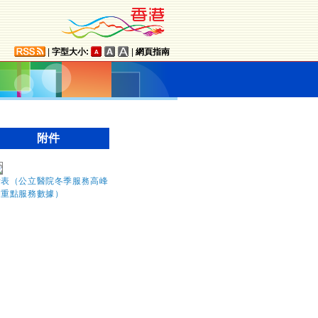
|
字型大小:
|
網頁指南
附件
附表（公立醫院冬季服務高峰
期重點服務數據）