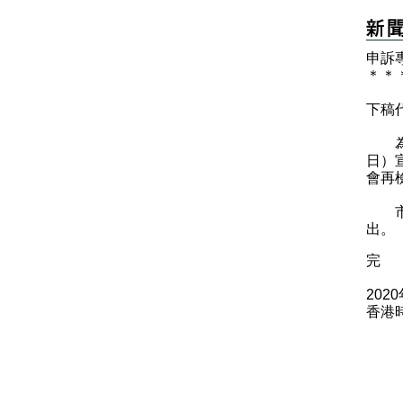
申訴
＊
＊
下稿
為了
日）
會再
市民
出。
完
202
香港時