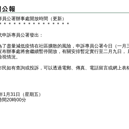
專員公署辦事處開放時間（更新）
＊
＊
＊
＊
＊
＊
＊
＊
＊
＊
＊
＊
＊
＊
＊
代申訴專員公署發出：
盡量減低疫情在社區擴散的風險，申訴專員公署今日（一月
宣布辦事處將會繼續暫停開放，有關安排暫定實行至二月九日， 
檢視情況。
如有查詢或投訴，可以透過電郵、傳真、電話留言或網上表
0年1月31日（星期五）
間20時00分