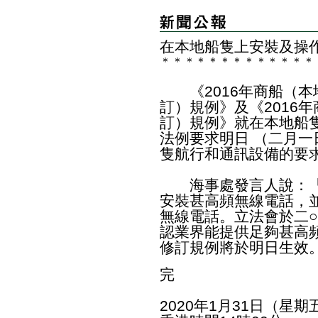
在本地船隻上安裝及操
＊
＊
＊
＊
＊
＊
＊
＊
＊
＊
＊
＊
＊
《2016年商船（本
訂）規例》及《2016
訂）規例》就在本地船
法例要求明日 （二月
隻航行和通訊設備的要
海事處發言人說：「
安裝甚高頻無線電話，
無線電話。立法會於二
認業界能提供足夠甚高
修訂規例將於明日生效
完
2020年1月31日（星期