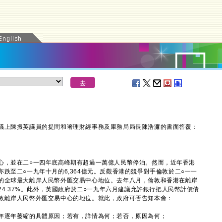
上陳振英議員的提問和署理財經事務及庫務局局長陳浩濂的書面答覆：
，並在二○一四年底高峰期有超過一萬億人民幣停泊。然而，近年香港
跌至二○一九年十月的6,364億元。反觀香港的競爭對手倫敦於二○一一
的全球最大離岸人民幣外匯交易中心地位。去年八月，倫敦和香港在離岸
24.37%。此外，英國政府於二○一九年六月建議允許銀行把人民幣計價債
敦離岸人民幣外匯交易中心的地位。就此，政府可否告知本會：
年逐年萎縮的具體原因；若有，詳情為何；若否，原因為何；