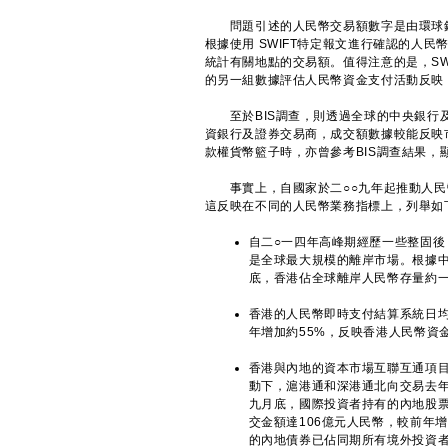
問題引述的人民幣交易額數字是由環球銀行
根據使用 SWIFT特定報文進行確認的人民
統計有關地點的交易額。值得注意的是，SW
的另一組數據評估人民幣資金支付活動反映
至於BIS調查，則透過全球的中央銀行及
資銀行及證券交易商，成交額數據較能反映
款權貨幣籃子時，亦曾參考BIS調查結果，
事實上，自國家於二○○九年起推動人民
這反映在不同的人民幣業務指標上，列舉如
自二○一四年高峰期經歷一些整固後
是全球最大規模的離岸市場。根據中
底，香港佔全球離岸人民幣存量約
香港的人民幣即時支付結算系統日均
年增加約55%，反映香港人民幣資
香港與內地的資本市場互聯互通項
動下，滬港通和深港通北向交易去年
九月底，國際投資者持有的內地股票
交金額達106億元人民幣，較前年
的內地債券已佔同期所有境外投資者