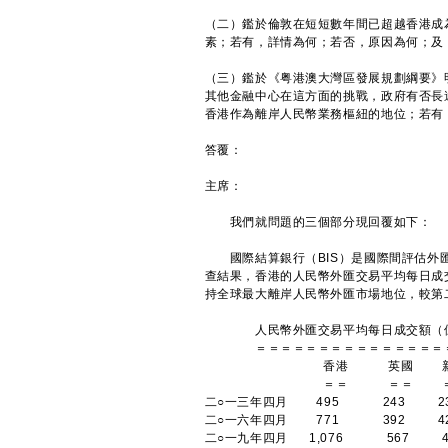
（二）鑑於倫敦在短短數年間已超越香港成
素；若有，詳情為何；若否，原因為何；及
（三）鑑於《粤港澳大灣區發展規劃綱要》
其他金融中心在這方面的挑戰，政府有否長
香港作為離岸人民幣業務樞紐的地位；若有
答覆：
主席：
我們就問題的三個部分現回覆如下：
國際結算銀行（BIS）是國際間評估外匯
查結果，香港的人民幣外匯交易平均每日成交額
持全球最大離岸人民幣外匯市場地位，較第
人民幣外匯交易平均每日成交額（
＝＝＝＝＝＝＝＝＝＝＝＝＝＝＝
香港 英國 新
＝＝ ＝＝ ＝
二○一三年四月 495 243 23
二○一六年四月 771 392 42
二○一九年四月 1,076 567 4