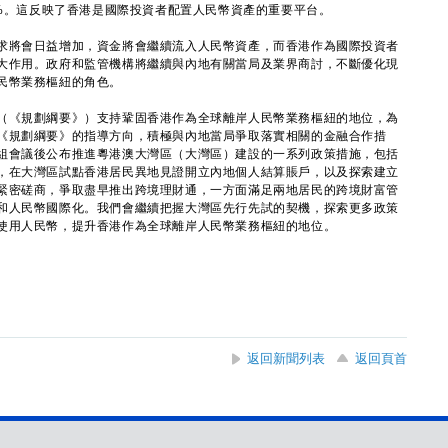
%。這反映了香港是國際投資者配置人民幣資產的重要平台。
將會日益增加，資金將會繼續流入人民幣資產，而香港作為國際投資者
大作用。政府和監管機構將繼續與內地有關當局及業界商討，不斷優化現
民幣業務樞紐的角色。
《規劃綱要》）支持鞏固香港作為全球離岸人民幣業務樞紐的地位，為
《規劃綱要》的指導方向，積極與內地當局爭取落實相關的金融合作措
組會議後公布推進粵港澳大灣區（大灣區）建設的一系列政策措施，包括
，在大灣區試點香港居民異地見證開立內地個人結算賬戶，以及探索建立
緊密磋商，爭取盡早推出跨境理財通，一方面滿足兩地居民的跨境財富管
和人民幣國際化。我們會繼續把握大灣區先行先試的契機，探索更多政策
使用人民幣，提升香港作為全球離岸人民幣業務樞紐的地位。
返回新聞列表
返回頁首