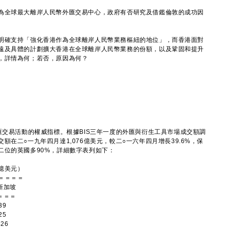
為全球最大離岸人民幣外匯交易中心，政府有否研究及借鑑倫敦的成功因
明確支持「強化香港作為全球離岸人民幣業務樞紐的地位」，而香港面對
遠及具體的計劃擴大香港在全球離岸人民幣業務的份額，以及鞏固和提升
，詳情為何；若否，原因為何？
交易活動的權威指標。根據BIS三年一度的外匯與衍生工具市場成交額調
在二○一九年四月達1,076億美元，較二○一六年四月增長39.6%，保
二位的英國多90%，詳細數字表列如下：
億美元）
＝＝＝＝
加坡
＝＝
9
5
26