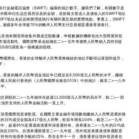
金融電訊協會（SWIFT）編製的統計數字。據我們了解，有關數字是
幣外匯和衍生品交易所涉及的金額，並按報文發送人及接收人的SWIFT地址
IFT地址未必反映辦理或執行有關外匯交易的實際地點。事實上，SWIFT
，連續多年全球逾70%的離岸人民幣支付交易都是通過香港進行。
其他有關當局收集外匯成交額數據，申報數據的機構包括大型商業與投
市場流動性。國際貨幣基金組織在二○一五年考慮將人民幣納入其特別提
顯示BIS調查為一個權威的指標。
幣國際化，香港的全球離岸人民幣業務樞紐的地位不斷得以鞏固和提升，
下：
，香港的離岸人民幣資金池近年已穩定在6,500億元人民幣的水平，繼續
國人民銀行發表的《人民幣國際化報告2019》中的統計，截至二○一八年
一半。
交易額於二○一九年維持在超過11,000億元人民幣的高水平，較二○一四
金池所支持的人民幣金融活動一直上升。
目深受國際投資者歡迎。在國際主要金融市場指數相繼納入人民幣資產的推
的日均成交金額為417億元人民幣，較前年增長104%；截至二○一九年
中，超過65%是通過滬港通和深港通持有。債券通在二○一九年的日均成
增加近200%。自債券通開通至二○一九年底，境外投資者通過債券通配置
持有內地債券升幅的25%，而在去年十一月，債券通更佔境外投資者在