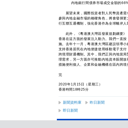
內地銀行間債券市場成交金額的66
展望未來，國際投資者對人民幣資產需求
參與內地金融市場的橋樑角色，將會發揮更
行互聯互通機制，強化香港作為全球離岸人
此外，《粵港澳大灣區發展規劃綱要》（
香港在這方面的發展注入動力。我們一直按
施。去年十一月，粵港澳大灣區建設領導小
支持香港居民在內地便捷使用移動電子支付
跨境理財通機制。其中，我們正與內地當局
理需求，另一方面亦可推動內地資本賬開放
措施便利個人、企業和金融機構在區內跨境
完
2020年1月15日（星期三）
香港時間18時25分
新聞資料庫
昨日新聞
即日新聞