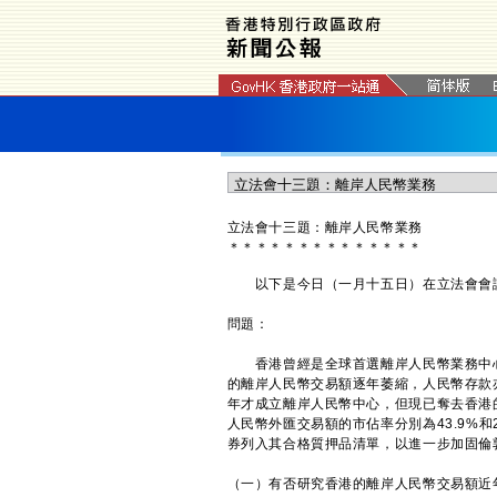
立法會十三題：離岸人民幣業務
＊
＊
＊
＊
＊
＊
＊
＊
＊
＊
＊
＊
＊
＊
以下是今日（一月十五日）在立法會會議
問題：
香港曾經是全球首選離岸人民幣業務中心
的離岸人民幣交易額逐年萎縮，人民幣存款亦
年才成立離岸人民幣中心，但現已奪去香港
人民幣外匯交易額的市佔率分別為43.9%和
券列入其合格質押品清單，以進一步加固倫
（一）有否研究香港的離岸人民幣交易額近