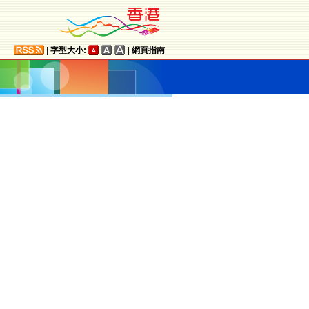
|
字型大小:
|
網頁指南