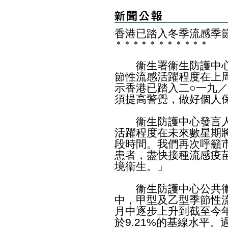
香港已踏入冬季流感季
＊
＊
＊
＊
＊
＊
＊
＊
＊
＊
＊
衞生署衞生防護中心
節性流感活躍程度在上
示香港已踏入二○一九
須提高警覺，做好個人
衞生防護中心發言人
活躍程度在未來數星期
段時間。我們再次呼籲
患者，盡快接種流感疫
境衞生。」
衞生防護中心公共衞
中，甲型及乙型季節性
月中逐步上升到截至今年
於9.21%的基線水平