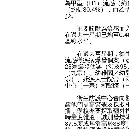
為甲型（H1）流感（約佔
（約佔30.4%），而
少。
主要診斷為流感而入
在過去一星期已增至0.4
基線水平。
在過去兩星期，衞生
流感樣疾病爆發個案（
23宗爆發個案（涉及9
（九宗）、幼稚園／幼
宗）、殘疾人士院舍（
中心（一宗）和醫院（
衞生防護中心會向醫
籲他們提高警覺及採取
播，學校亦要採取額外
時量度體溫，識別發燒
37.5度或耳溫高於3