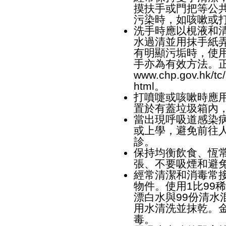
摸扶手或門把等公
污染時，如咳嗽或
洗手時應以梘液和清
水過清並用抹手紙
有明顯污垢時，使用
手亦為有效方法。
www.chp.gov.hk/tc/
html
。
打噴嚏或咳嗽時應
置於有蓋垃圾箱內
當出現呼吸道感染
或上學，避免前往
診。
保持均衡飲食、恆
張、不要吸煙和避
經常清潔和消毒常
物件。使用1比99稀
漂白水與99份清水
用水清洗並抹乾。金
毒。