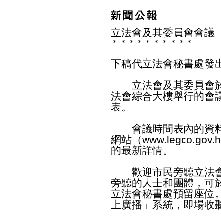
立法會及其委員會會議
＊
＊
＊
＊
＊
＊
＊
＊
＊
＊
下稿代立法會秘書處發
立法會及其委員會於
法會綜合大樓舉行的會
表。
會議時間表內的資料
網站（
www.legco.gov.h
的最新詳情。
歡迎市民旁聽立法會
旁聽的人士和團體，可於辦
立法會秘書處預留座位
上廣播」系統，即場收聽