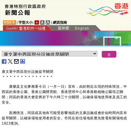
|
字型大小:
|
網頁指南
康文署中西區部分設施提早關閉
＊
＊
＊
＊
＊
＊
＊
＊
＊
＊
＊
＊
＊
＊
康樂及文化事務署今日（一月一日）宣布，由於附近出現的特殊情況，中
西區的香港公園、香港公園體育館、香港壁球中心和香港動植物公園現正關
閉；同區的香港大會堂將於下午六時三十分關閉，以確保場地使用者及員工的
安全。
因應情況，同區或其他有可能受影響地區的文康設施或會於短時間內宣布
提早關閉，以確保場地使用者的安全。市民在前往場地前應先致電有關場地或
1823查詢。