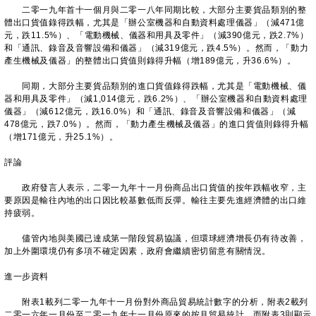
二零一九年首十一個月與二零一八年同期比較，大部分主要貨品類別的整
體出口貨值錄得跌幅，尤其是「辦公室機器和自動資料處理儀器」（減471億
元，跌11.5%）、「電動機械、儀器和用具及零件」（減390億元，跌2.7%）
和「通訊、錄音及音響設備和儀器」（減319億元，跌4.5%）。然而，「動力
產生機械及儀器」的整體出口貨值則錄得升幅（增189億元，升36.6%）。
同期，大部分主要貨品類別的進口貨值錄得跌幅，尤其是「電動機械、儀
器和用具及零件」（減1,014億元，跌6.2%）、「辦公室機器和自動資料處理
儀器」（減612億元，跌16.0%）和「通訊、錄音及音響設備和儀器」（減
478億元，跌7.0%）。然而，「動力產生機械及儀器」的進口貨值則錄得升幅
（增171億元，升25.1%）。
評論
政府發言人表示，二零一九年十一月份商品出口貨值的按年跌幅收窄，主
要原因是輸往內地的出口因比較基數低而反彈。輸往主要先進經濟體的出口維
持疲弱。
儘管內地與美國已達成第一階段貿易協議，但環球經濟增長仍有待改善，
加上外圍環境仍有多項不確定因素，政府會繼續密切留意有關情況。
進一步資料
附表1載列二零一九年十一月份對外商品貿易統計數字的分析，附表2載列
二零一六年一月份至二零一九年十一月份原來的按月貿易統計，而附表3則顯示