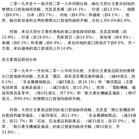
二零一九年首十一個月與二零一八年同期比較，輸往大部分主要目的地的
整體出口貨值錄得跌幅，尤其是美國（跌14.1%）、印度（跌13.5%）、德國
（跌8.6%）、日本（跌5.7%）、內地（跌4.9%）和越南（跌4.1%）。然
而，輸往新加坡和台灣的整體出口貨值則錄得升幅，分別上升6.0%和1.9%。
同期，來自大部分主要供應地的進口貨值錄得跌幅，尤其是韓國（跌
22.8%）、印度（跌19.6%）、馬來西亞（跌14.6%）、新加坡（跌8.6%）、
泰國（跌8.1%）和美國（跌6.4%）。來自內地的進口貨值亦下跌6.0%。另一
方面，來自越南的進口貨值則上升14.8%。
按主要貨品類別分析
二零一九年十一月份與二零一八年同月比較，大部分主要貨品類別的整體
出口貨值錄得跌幅，尤其是「通訊、錄音及音響設備和儀器」（減48億元，跌
6.1%）、「非金屬礦物製品」（減23億元，跌18.1%）和「雜項製品（主要
包括珠寶、金飾及銀器）」（減20億元，跌10.3%）。然而，「電動機械、儀
器和用具及零件」（增101億元，升7.5%）和「動力產生機械及儀器」（增47
億元，升96.4%）的整體出口貨值則錄得升幅。
同期，大部分主要貨品類別的進口貨值錄得跌幅，尤其是「辦公室機器和
自動資料處理儀器」（減39億元，跌11.4%）、「非金屬礦物製品」（減34億
元，跌21.7%）和「石油、石油產品和副產品」（減31億元，跌32.0%）。然
而，「動力產生機械及儀器」的進口貨值則錄得升幅（增22億元，升
31.6%）。