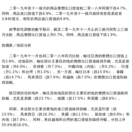
二零一九年首十一個月的商品整體出口貨值較二零一八年同期下跌4.7%。
同時，商品進口貨值下跌6.9%。二零一九年首十一個月錄得有形貿易逆差
3,940億元，相等於商品進口貨值的9.8%。
經季節性調整的數字顯示，截至二零一九年十一月止的三個月與對上三個
月比較，商品整體出口貨值上升0.7%。同時，商品進口貨值下跌1.9%。
按國家／地區分析
二零一九年十一月份與二零一八年同月比較，輸往亞洲的整體出口貨值上
升2.6%。此地區內，輸往部分主要目的地的整體出口貨值錄得升幅，尤其是新
加坡（升8.0%）、菲律賓（升7.3%）、中國內地（內地）（升5.2%）、印度
（升1.1%）和台灣（升1.0%）。另一方面，輸往日本（跌15.9%）、泰國
（跌14.7%）、馬來西亞（跌7.6%）和越南（跌7.0%）的整體出口貨值則錄
得跌幅。
除亞洲的目的地外，輸往其他地區的部分主要目的地的整體出口貨值錄得
跌幅，尤其是美國（跌23.7%）、德國（跌17.5%）和英國（跌8.8%）。
同期，來自部分主要供應地的進口貨值錄得跌幅，尤其是印度（跌
23.5%）、馬來西亞（跌18.3%）、美國（跌11.5%）、新加坡（跌9.8%）和
內地（跌7.8%）。同時，來自越南和台灣的進口貨值則錄得升幅，分別上升
55.6%和18.0%。