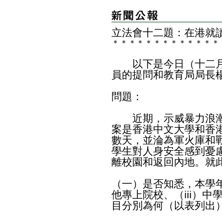
立法會十二題：在港就
＊
＊
＊
＊
＊
＊
＊
＊
＊
＊
＊
＊
＊
以下是今日（十二月
員的提問和教育局局長
問題：
近期，示威暴力浪潮
案是香港中文大學和香
數天，並淪為軍火庫和
學生對人身安全感到憂
離校園和返回內地。就
（一）是否知悉，本學年
他專上院校、（iii）中
目分別為何（以表列出