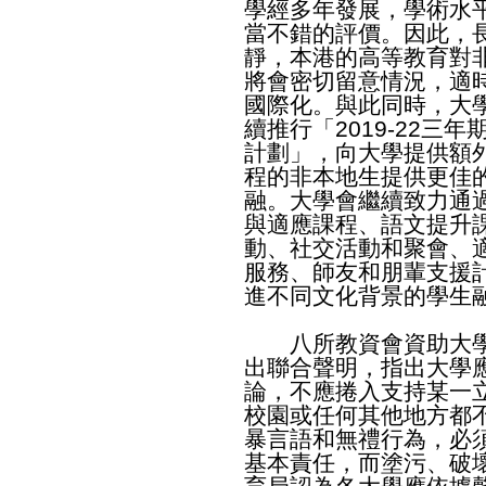
學經多年發展，學術水
當不錯的評價。因此，
靜，本港的高等教育對
將會密切留意情況，適
國際化。與此同時，大
續推行「2019-22三
計劃」，向大學提供額
程的非本地生提供更佳
融。大學會繼續致力通
與適應課程、語文提升
動、社交活動和聚會、
服務、師友和朋輩支援
進不同文化背景的學生
八所教資會資助大學
出聯合聲明，指出大學
論，不應捲入支持某一
校園或任何其他地方都
暴言語和無禮行為，必
基本責任，而塗污、破