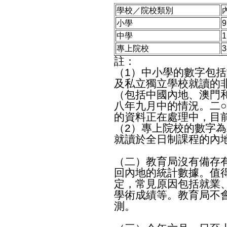
學校／院校類別
小學
9
中學
1
專上院校
3
註：
（1）中小學的數字包
及私立獨立學校就讀的
（包括中國內地、澳門
八年九月中的情況。二
的資料正在處理中，目
（2）專上院校的數字為
就讀於全日制課程的內
（二）教育局沒有備存
回內地的統計數據。值
定，常見原因包括就業
學術成績等。教育局不
測。