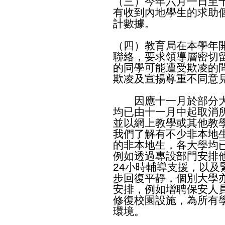
（三）今年六月一日至
有收到內地學生的求助
計數據。
（四）教育局在本學年
聯絡，要求領導層密切
的同學可能遭受欺凌的
欺凌及宣揚尊重不同意
因應十一月於部分大
均已由十一月中起取消
並以網上教學或其他教
我們了解有不少非本地
的非本地生，各大學均
例如透過專設部門安排
24小時輔導支援，以
步回復平靜，個別大學
安排，例如增聘保安人
修復校園設施，為所有
環境。