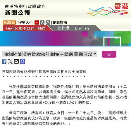
|
字型大小:
|
網頁指南
強制性能源效益標籤計劃第三階段星期日起全面實施
＊
＊
＊
＊
＊
＊
＊
＊
＊
＊
＊
＊
＊
＊
＊
＊
＊
＊
＊
＊
＊
＊
＊
​強制性能源效益標籤計劃（強制性標籤計劃）第三階段將於星期日（十二
月一日）起全面實施，以涵蓋電視機、儲水式電熱水器和電磁爐。同時，原已
涵蓋的兩類產品亦會擴大適用範圍：空調機會加入具供暖功能的型號；洗衣機
則會加入額定洗衣量超過7公斤但不超過10公斤的型號。
機電工程署（機電署）發言人今日（十一月二十九日）說：「能源標籤按
產品的能源效益表現分為五級，獲第一級能源標籤的產品能源效益最高。消費
者可憑這資訊選購能源效益較高的產品。」