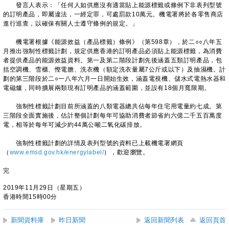
發言人表示：「任何人如供應沒有適當貼上能源標籤或條例下非表列型號
的訂明產品，即屬違法，一經定罪，可處罰款10萬元。機電署將於各零售商店
進行巡查，以確保有關人士遵守條例的規定。」
機電署根據《能源效益（產品標籤）條例》（第598章），於二○○八年五
月推出強制性標籤計劃，規定供應香港的訂明產品必須貼上能源標籤，為消費
者提供產品的能源效益資料。第一及第二階段計劃先後涵蓋五類訂明產品，包
括空調機、雪櫃、慳電膽、洗衣機（額定洗衣量屬7公斤或以下）及抽濕機。計
劃的第三階段於二○一八年六月一日開始生效，涵蓋電視機、儲水式電熱水器和
電磁爐，同時擴展兩類現有訂明產品的涵蓋範圍，並設有18個月寬限期。
強制性標籤計劃目前所涵蓋的八類電器總共佔每年住宅用電量約七成。第
三階段全面實施後，估計整個計劃每年可協助消費者節省約六億二千五百萬度
電，相等於每年可減少約44萬公噸二氧化碳排放。
強制性標籤計劃的詳情及表列型號的資料已上載機電署網頁
（
www.emsd.gov.hk/energylabel/
），歡迎瀏覽。
完
2019年11月29日（星期五）
香港時間15時00分
新聞資料庫
昨日新聞
返回新聞列表
返回頁首