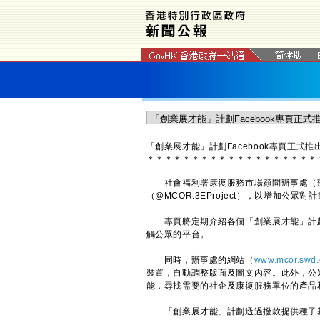
「創業展才能」計劃Facebook專頁正式推
＊
＊
＊
＊
＊
＊
＊
＊
＊
＊
＊
＊
＊
＊
＊
＊
＊
＊
＊
社會福利署康復服務市場顧問辦事處（辦事
（@MCOR.3EProject），以增加公眾對
專頁將定期介紹各個「創業展才能」計劃
觸公眾的平台。
同時，辦事處的網站（
www.mcor.swd.
裝置，自動調整版面及圖文內容。此外，公
能，尋找需要的社企及康復服務單位的產品
「創業展才能」計劃透過撥款提供種子基