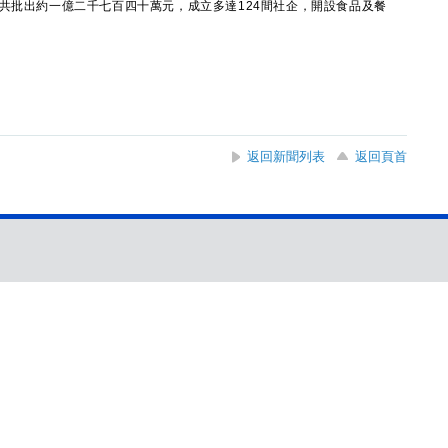
共批出約一億二千七百四十萬元，成立多達124間社企，開設食品及餐
返回新聞列表
返回頁首