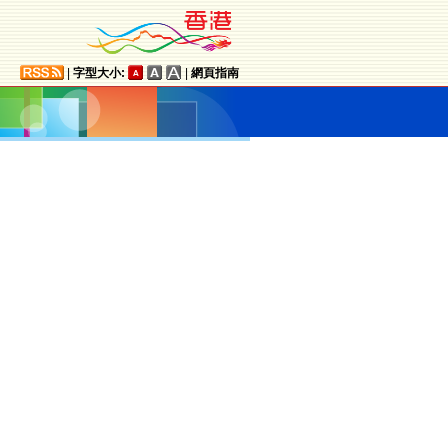
|
字型大小:
|
網頁指南