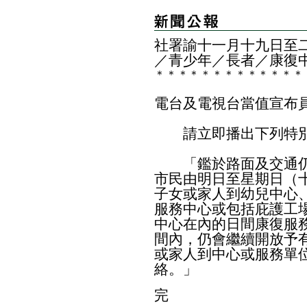
社署諭十一月十
九
日
至
／青少年／長者／康復
＊
＊
＊
＊
＊
＊
＊
＊
＊
＊
＊
＊
＊
電台及電視台當值宣布
請立即播出下列特別
「鑑於路面及交通仍
市民由明日至星期日（
子女或家人到幼兒中心
服務中心或包括庇護工
中心在內的日間康復服
間內，仍會繼續開放予
或家人到中心或服務單
絡。」
完