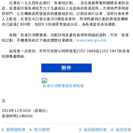
社署自一九九四年起推行「長者咭計劃」，旨在推廣尊敬和關懷長者的信
息，並透過印發長者咭予六十五歲或以上合資格的香港居民，方便他們享用政
府部門、公共機構及商號提供的優惠或折扣。計劃自推行以來，深受社會各界
人士歡迎，社署至今已發出逾203萬張長者咭，而現時參與計劃的商號及機構
亦已超過2 800間，包括9 100個零售點或分店，為長者提供多項優惠。
有關「長者日消費優惠」活動詳情及參與食肆和商鋪的資料，可於「長者
咭計劃」手機應用程式下載或瀏覽社署網頁：
www.swd.gov.hk
。
如有進一步查詢，市民可於辦公時間致電2152 2846或2152 2847與長者
咭辦事處聯絡。
附件
長者日消費優惠宣傳海報
完
2019年11月10日（星期日）
香港時間11時00分
新聞資料庫
昨日新聞
返回新聞列表
返回頁首