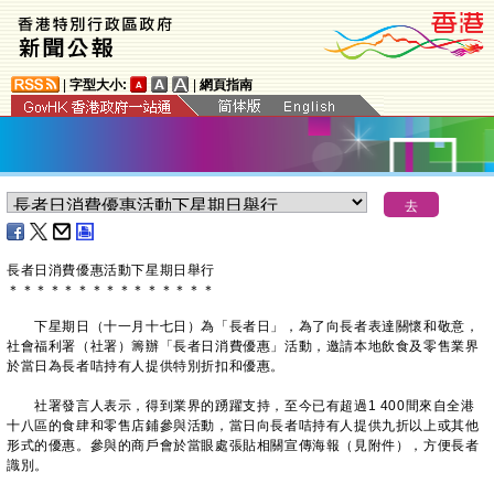
|
字型大小:
|
網頁指南
長者日消費優惠活動下星期日舉行
＊
＊
＊
＊
＊
＊
＊
＊
＊
＊
＊
＊
＊
＊
＊
下星期日（十一月十七日）為「長者日」，為了向長者表達關懷和敬意，
社會福利署（社署）籌辦「長者日消費優惠」活動，邀請本地飲食及零售業界
於當日為長者咭持有人提供特別折扣和優惠。
社署發言人表示，得到業界的踴躍支持，至今已有超過1 400間來自全港
十八區的食肆和零售店鋪參與活動，當日向長者咭持有人提供九折以上或其他
形式的優惠。參與的商戶會於當眼處張貼相關宣傳海報（見附件），方便長者
識別。