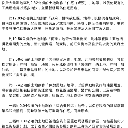
位於大角咀地區約2.82公頃的土地劃作「住宅（戊類）」地帶，以促使現有的
工業用途得以逐步淘汰，並重新發展為住宅用途。
約12.93公頃的土地劃作「政府、機構或社區」地帶，以提供各類政府、
機構或社區設施，配合當地居民及／或該地區、區域，以至全港的需要。現有
主要設施包括旺角大球場、旺角消防局、旺角警署及大角咀市政大廈。
約10.56公頃的土地劃作「商業」地帶作商業發展。此地帶範圍主要包括
彌敦道兩旁的土地、新九龍廣場、朗豪坊、前旺角街市及位於洗衣街的政府土
地。
約9.58公頃的土地劃作「其他指定用途」地帶。此地帶的發展包括「其他
指定用途」註明「商貿」地帶、位於楓樹街註明「殯儀館」的土地、註明「加
油站」、「鐵路車站發展」的土地，以及位於旺角東站的商業╱辦公室╱酒店
發展和「雷生春」樓。
約8.74公頃的土地劃作「休憩用地」地帶，以提供動態及靜態康樂用途。
現有主要設施包括界限街運動場、麥花臣遊樂場、樂群街公園，以及在柳樹
街、晏架街、塘尾道／廣東道、旺角道、地士道街和洗衣街的遊樂場。
一幅約0.04公頃的土地劃作「綜合發展區」地帶，以保存現有的洪聖廟建
築群和成齡樹，同時讓該土地可重建作住宅／商業用途。
三幅約0.33公頃的土地已被指定為市區重建局發展計劃區，包括晏架街／
福全街發展計劃、太子道西／園藝街發展計劃和上海街／亞皆老街發展計劃。