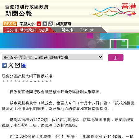
|
字型大小:
|
網頁指南
旺角分區計劃大綱草圖獲核准
＊
＊
＊
＊
＊
＊
＊
＊
＊
＊
＊
＊
＊
行政長官會同行政會議已核准旺角分區計劃大綱草圖。
城市規劃委員會（城規會）發言人今日（十月十八日）說：「該核准圖提
供法定土地用途規劃綱要，為旺角地區的發展和重建提供指引。」
規劃區面積約147公頃，位於西九龍地區。該區北達界限街，東接港鐵東
鐵線，南至登打士街，西臨深旺道和渡船街。
約42.56公頃的土地劃作「住宅（甲類）」地帶作高密度住宅發展。一幅