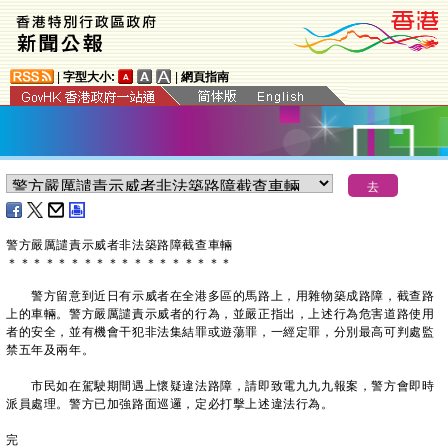
|
字型大小:
|
網頁指南
警方嚴厲譴責示威者非法築路障截查車輛
＊
＊
＊
＊
＊
＊
＊
＊
＊
＊
＊
＊
＊
＊
＊
＊
＊
＊
警方留意到近日有示威者在全港多區的馬路上，用雜物築成路障，截查路
上的車輛。警方嚴厲譴責示威者的行為，並嚴正指出，上述行為危害道路使用
者的安全，並有機會干犯非法集結罪或遊蕩罪，一經定罪，分別最高可判處監
禁五年及兩年。
市民如在駕駛期間遇上懷疑違法路障，請即致電九九九報案，警方會即時
派員處理。警方已加強路面巡邏，定必打擊上述違法行為。
完