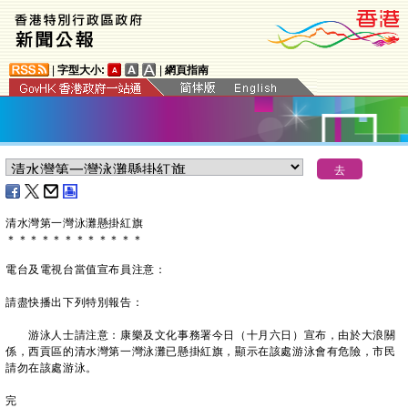
|
字型大小:
|
網頁指南
清水灣第一灣泳灘懸掛紅旗
＊
＊
＊
＊
＊
＊
＊
＊
＊
＊
＊
＊
電台及電視台當值宣布員注意：
請盡快播出下列特別報告：
游泳人士請注意：康樂及文化事務署今日（十月六日）宣布，由於大浪關
係，西貢區的清水灣第一灣泳灘已懸掛紅旗，顯示在該處游泳會有危險，市民
請勿在該處游泳。
完