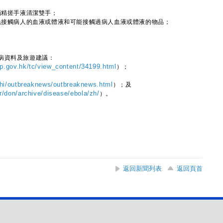
酒精搓手液清潔雙手；
免接觸病人的血液或體液和可能接觸過病人血液或體液的物品；
病資料及旅遊建議：
.gov.hk/tc/view_content/34199.html
）；
chi/outbreaknews/outbreaknews.html
）；及
r/don/archive/disease/ebola/zh/
）。
返回新聞列表
返回頁首