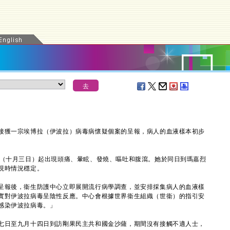
獲一宗埃博拉（伊波拉）病毒病懷疑個案的呈報，病人的血液樣本初步
（十月三日）起出現頭痛、暈眩、發燒、嘔吐和腹瀉。她於同日到瑪嘉烈
現時情況穩定。
報後，衞生防護中心立即展開流行病學調查，並安排採集病人的血液樣
實對伊波拉病毒呈陰性反應。中心會根據世界衞生組織（世衞）的指引安
感染伊波拉病毒。」
日至九月十四日到訪剛果民主共和國金沙薩，期間沒有接觸不適人士，