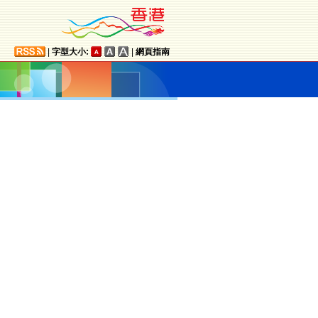
|
字型大小:
|
網頁指南