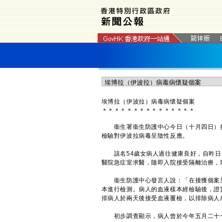
埃博拉（伊波拉）病毒病懷疑個案
＊
＊
＊
＊
＊
＊
＊
＊
＊
＊
＊
＊
＊
＊
＊
衞生署衞生防護中心今日（十月四日）接
檢驗對伊波拉病毒呈陰性反應。
該名54歲女病人過往健康良好，自昨日
醫院急症室求醫，隨即入院接受隔離治療，
衞生防護中心發言人說：「在接獲個案呈
本進行檢測。病人的血液樣本經檢驗後，證
排病人於兩天後接受血液覆檢，以排除病人
初步調查顯示，病人曾於今年五月二十七