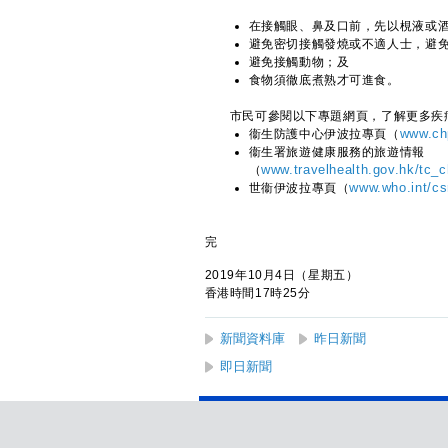
在接觸眼、鼻及口前，先以梘液或
避免密切接觸發燒或不適人士，避
避免接觸動物；及
食物須徹底煮熟才可進食。
市民可參閱以下專題網頁，了解更多疾
衞生防護中心伊波拉專頁（
www.chp
衞生署旅遊健康服務的旅遊情報
（
www.travelhealth.gov.hk/tc_
世衞伊波拉專頁（
www.who.int/cs
完
2019年10月4日（星期五）
香港時間17時25分
新聞資料庫
昨日新聞
即日新聞