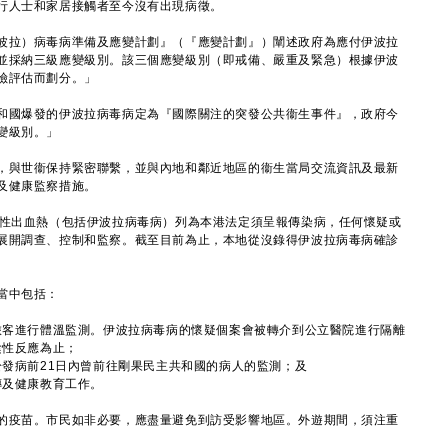
行人士和家居接觸者至今沒有出現病徵。
拉）病毒病準備及應變計劃』（『應變計劃』）闡述政府為應付伊波拉
並採納三級應變級別。該三個應變級別（即戒備、嚴重及緊急）根據伊波
險評估而劃分。」
國爆發的伊波拉病毒病定為『國際關注的突發公共衞生事件』，政府今
變級別。」
與世衞保持緊密聯繫，並與內地和鄰近地區的衞生當局交流資訊及最新
及健康監察措施。
性出血熱（包括伊波拉病毒病）列為本港法定須呈報傳染病，任何懷疑或
展開調查、控制和監察。截至目前為止，本地從沒錄得伊波拉病毒病確診
當中包括：
旅客進行體溫監測。伊波拉病毒病的懷疑個案會被轉介到公立醫院進行隔離
陰性反應為止；
發病前21日內曾前往剛果民主共和國的病人的監測；及
傳及健康教育工作。
疫苗。市民如非必要，應盡量避免到訪受影響地區。外遊期間，須注重