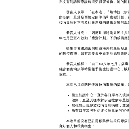
亦沒有到訪醫療設施或受影響省份。她的同
發言人表示：「在本港，『埃博拉（伊波
病毒病一旦爆發而擬定的準備和應變計劃，
拉病毒病對本港及社會造成的健康影響的風
發言人補充：「因應世衞將剛果民主共和
年七月已宣布啟動『應變計劃』下的戒備應
衞生署會繼續密切監察海外的最新發展，
的防控措施，如有需要會更新本地應對策略
發言人解釋：「自二○○八年七月，病毒
確診個案均須即時呈報予衞生防護中心，以
個案。」
本港已採取防控伊波拉病毒病的措施，
衞生防護中心一直於各口岸為入境
治療，直至其樣本對伊波拉病毒呈
加強對出現伊波拉病毒病病徵，並於
所有口岸加強對伊波拉病毒病的宣
本港目前沒有已註冊預防伊波拉病毒病的
良好個人和環境衞生：