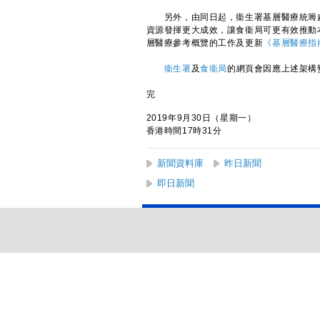
另外，由同日起，衞生署基層醫療統籌處
資源發揮更大成效，讓食衞局可更有效推動
層醫療參考概覽的工作及更新
《基層醫療指
衞生署
及
食衞局
的網頁會因應上述架構
完
2019年9月30日（星期一）
香港時間17時31分
新聞資料庫
昨日新聞
即日新聞