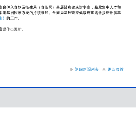
會併入食物及衞生局（食衞局）基層醫療健康辦事處，藉此集中人才和
本港基層醫療系統的持續發展。食衞局基層醫療健康辦事處會接辦推廣基
南》
的工作。
變動作出更新。
返回新聞列表
返回頁首