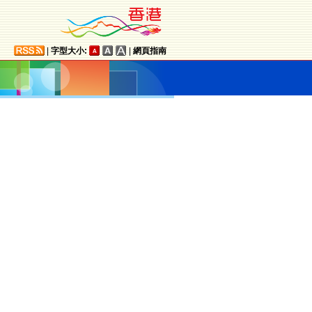
|
字型大小:
|
網頁指南