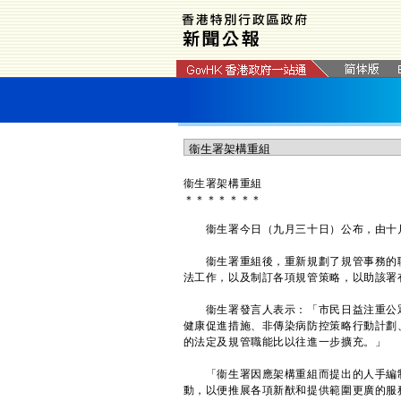
衞生署架構重組
＊
＊
＊
＊
＊
＊
＊
衞生署今日（九月三十日）公布，由十月
衞生署重組後，重新規劃了規管事務的職
法工作，以及制訂各項規管策略，以助該署
衞生署發言人表示：「市民日益注重公眾
健康促進措施、非傳染病防控策略行動計劃
的法定及規管職能比以往進一步擴充。」
「衞生署因應架構重組而提出的人手編制
動，以便推展各項新猷和提供範圍更廣的服