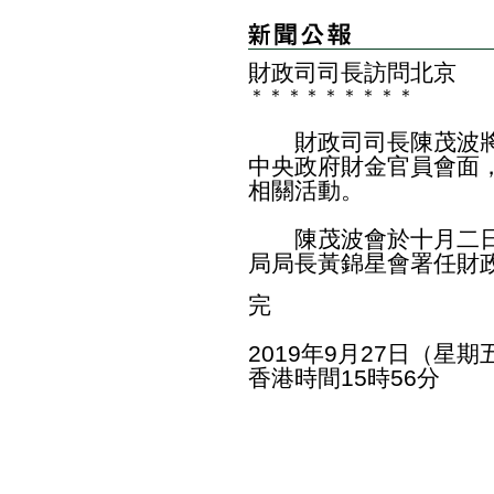
財政司司長訪問北京
＊
＊
＊
＊
＊
＊
＊
＊
＊
財政司司長陳茂波將
中央政府財金官員會面
相關活動。
陳茂波會於十月二日
局局長黃錦星會署任財
完
2019年9月27日（星期
香港時間15時56分