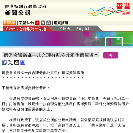
|
字型大小:
|
網頁指南
房委會通過進一步合理分配公共租住房屋資源措施
＊
＊
＊
＊
＊
＊
＊
＊
＊
＊
＊
＊
＊
＊
＊
＊
＊
＊
＊
＊
＊
＊
下稿代香港房屋委員會發出：
香港房屋委員會轄下資助房屋小組委員會（小組委員會）今日（九月二十
日）討論措施，以期進一步合理分配公共租住房屋資源，確保公屋資源能用於
協助較有迫切住屋需要的人士。
在目前政策下，現居於公屋的公屋申請者，若全部家庭成員均現居於公
屋，其申請將會被凍結一年。惟「高齡單身人士」、「共享頤年」及「天倫
樂」三項長者優先配屋計劃下享有豁免。