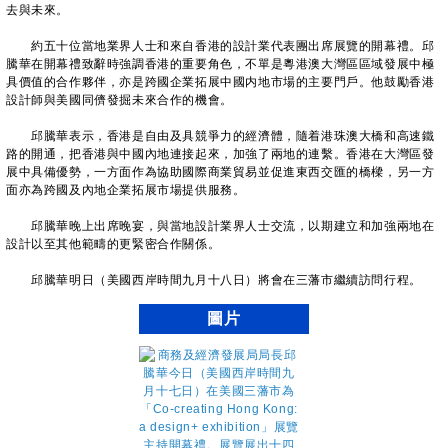
去與未來。
約五十位當地業界人士和來自香港的設計業代表團出席展覽的開幕禮。邱
騰華在開幕禮致辭時強調香港的重要角色，不單是粵港澳大灣區區域發展中極
具價值的合作夥伴，亦是跨國企業拓展中國内地市場的主要門戶。他鼓勵香港
設計師與美國同儕發掘未來合作的機會。
邱騰華表示，香港是自由及具競爭力的經濟體，隨着港珠澳大橋和高速鐵
路的開通，把香港與中國內地連接起來，加強了兩地的連繫。香港在大灣區發
展中具備優勢，一方面作為協助國際商業貿易並促進東西交匯的橋樑，另一方
面亦為跨國及內地企業拓展市場提供服務。
邱騰華晚上出席晚宴，與當地設計業界人士交流，以期建立和加強兩地在
設計以至其他範疇的更緊密合作關係。
邱騰華明日（美國西岸時間九月十八日）將會在三藩市繼續訪問行程。
圖片