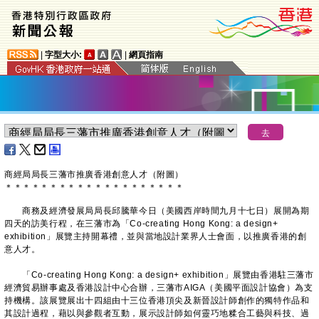
|
字型大小:
|
網頁指南
商經局局長三藩市推廣香港創意人才（附圖）
＊
＊
＊
＊
＊
＊
＊
＊
＊
＊
＊
＊
＊
＊
＊
＊
＊
＊
＊
＊
商務及經濟發展局局長邱騰華今日（美國西岸時間九月十七日）展開為期
四天的訪美行程，在三藩市為「Co-creating Hong Kong: a design+
exhibition」展覽主持開幕禮，並與當地設計業界人士會面，以推廣香港的創
意人才。
「Co-creating Hong Kong: a design+ exhibition」展覽由香港駐三藩市
經濟貿易辦事處及香港設計中心合辦，三藩市AIGA（美國平面設計協會）為支
持機構。該展覽展出十四組由十三位香港頂尖及新晉設計師創作的獨特作品和
其設計過程，藉以與參觀者互動，展示設計師如何靈巧地糅合工藝與科技、過