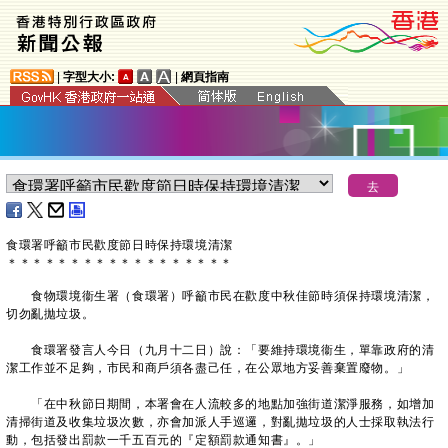
|
字型大小:
|
網頁指南
食環署呼籲市民歡度節日時保持環境清潔
＊
＊
＊
＊
＊
＊
＊
＊
＊
＊
＊
＊
＊
＊
＊
＊
＊
＊
​食物環境衞生署（食環署）呼籲市民在歡度中秋佳節時須保持環境清潔，
切勿亂拋垃圾。
食環署發言人今日（九月十二日）說：「要維持環境衞生，單靠政府的清
潔工作並不足夠，市民和商戶須各盡己任，在公眾地方妥善棄置廢物。」
「在中秋節日期間，本署會在人流較多的地點加強街道潔淨服務，如增加
清掃街道及收集垃圾次數，亦會加派人手巡邏，對亂拋垃圾的人士採取執法行
動，包括發出罰款一千五百元的『定額罰款通知書』。」