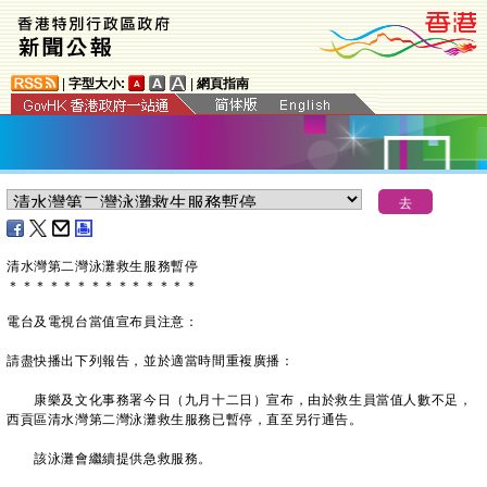
|
字型大小:
|
網頁指南
清水灣第二灣泳灘救生服務暫停
＊
＊
＊
＊
＊
＊
＊
＊
＊
＊
＊
＊
＊
＊
電台及電視台當值宣布員注意：
請盡快播出下列報告，並於適當時間重複廣播：
康樂及文化事務署今日（九月十二日）宣布，由於救生員當值人數不足，
西貢區清水灣第二灣泳灘救生服務已暫停，直至另行通告。
該泳灘會繼續提供急救服務。