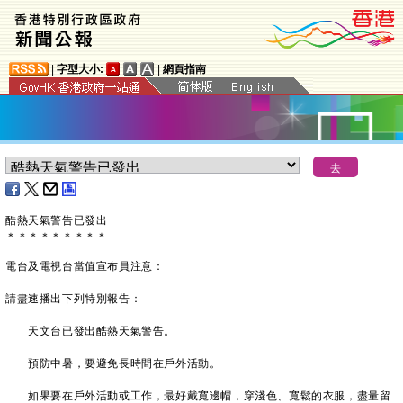
|
字型大小:
|
網頁指南
酷熱天氣警告已發出
＊
＊
＊
＊
＊
＊
＊
＊
＊
電台及電視台當值宣布員注意：
請盡速播出下列特別報告：
天文台已發出酷熱天氣警告。
預防中暑，要避免長時間在戶外活動。
如果要在戶外活動或工作，最好戴寬邊帽，穿淺色、寬鬆的衣服，盡量留