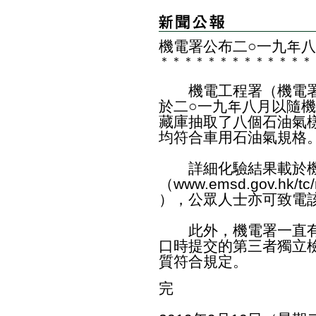
機電署公布二○一九年
＊
＊
＊
＊
＊
＊
＊
＊
＊
＊
＊
＊
＊
機電工程署（機電署
於二○一九年八月以隨
藏庫抽取了八個石油氣
均符合車用石油氣規格
詳細化驗結果載於機
（
www.emsd.gov.hk/tc/
），公眾人士亦可致電該署
此外，機電署一直有
口時提交的第三者獨立
質符合規定。
完