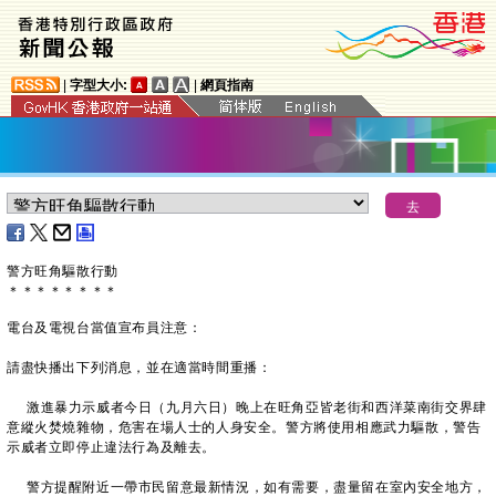
|
字型大小:
|
網頁指南
警方旺角驅散行動
＊
＊
＊
＊
＊
＊
＊
＊
電台及電視台當值宣布員注意：
請盡快播出下列消息，並在適當時間重播：
激進暴力示威者今日（九月六日）晚上在旺角亞皆老街和西洋菜南街交界肆
意縱火焚燒雜物，危害在場人士的人身安全。警方將使用相應武力驅散，警告
示威者立即停止違法行為及離去。
警方提醒附近一帶市民留意最新情況，如有需要，盡量留在室內安全地方，