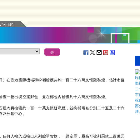
）在香港國際機場和粉嶺檢獲共約一百二十六萬支懷疑私煙，估計市值
。
查一批出境空運郵包，並在郵包內檢獲約十六萬支懷疑私煙。
屋內再檢獲約一百一十萬支懷疑私煙，並拘捕兩名分別二十五及二十六
存及分銷中心。
任何人輸入或輸出未列艙單貨物，一經定罪，最高可被判罰款二百萬元