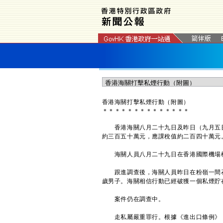
香港海關打擊私煙行動（附圖）
＊
＊
＊
＊
＊
＊
＊
＊
＊
＊
＊
＊
＊
＊
香港海關八月二十九日及昨日（九月五日
約三百五十萬元，應課稅值約二百四十萬元
海關人員八月二十九日在香港國際機場檢
跟進調查後，海關人員昨日在粉嶺一間石
歲男子。海關相信行動已經破獲一個私煙貯
案件仍在調查中。
走私屬嚴重罪行。根據《進出口條例》，