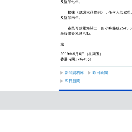
及監禁七年。
根據《應課稅品條例》，任何人若處理、
及監禁兩年。
市民可致電海關二十四小時熱線2545 6
舉報懷疑私煙活動。
完
2019年9月6日（星期五）
香港時間17時45分
新聞資料庫
昨日新聞
即日新聞