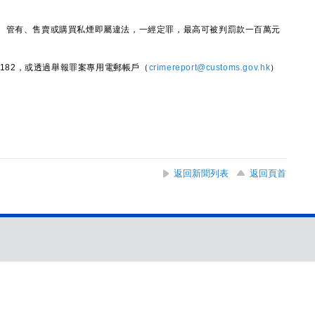
管有、售賣或購買私煙即屬違法，一經定罪，最高可被判罰款一百萬元
182，或透過舉報罪案專用電郵帳戶（
crimereport@customs.gov.hk
）
返回新聞列表
返回頁首