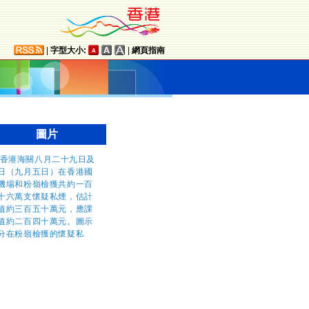
|
字型大小:
|
網頁指南
圖片