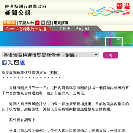
|
字型大小:
|
網頁指南
香港海關檢獲懷疑冒牌貨物（附圖）
＊
＊
＊
＊
＊
＊
＊
＊
＊
＊
＊
＊
＊
＊
＊
＊
香港海關八月三十一日在屯門內河船碼頭海關驗貨場一個貨櫃內檢獲約五
千六百對懷疑冒牌運動鞋，估計市值約八十五萬元。
海關人員透過風險評估，抽查一個從廣東黃埔抵港，目的地為委內瑞拉的
四十呎貨櫃。經檢查後，海關人員在貨櫃內檢獲該批懷疑冒牌貨物。
案件仍在調查中。
根據《商品說明條例》，任何人進出口冒牌物品，即屬違法，一經定罪，