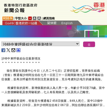
|
字型大小:
|
網頁指南
沙特中東呼吸綜合症最新情況
＊
＊
＊
＊
＊
＊
＊
＊
＊
＊
＊
＊
＊
衞生署衞生防護中心今日（八月二十七日）正密切監察，世界衞生組織
（世衞）獲通報沙特阿拉伯在七月一日至三十一日期間新增九宗中東呼吸綜合
症個案，並再次呼籲市民特別注意旅遊安全，充分考慮到訪地方的健康風險。
根據世衞的資料，新增個案的病人為八男一女，年齡介乎30至79歲。當中
一人曾接觸駱駝及飲用駱駝奶，七人有長期病患，以及四人已離世。
根據最新資料，世衞至今獲通報2 458宗個案，849人死亡。當中10個中
東國家確診共2 239宗，其中沙特阿拉伯有2 067宗，阿拉伯聯合酋長國87宗，