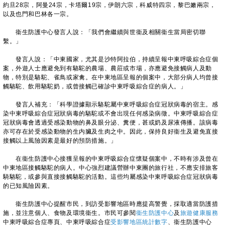
約旦28宗，阿曼24宗，卡塔爾19宗，伊朗六宗，科威特四宗，黎巴嫩兩宗，
以及也門和巴林各一宗。
衞生防護中心發言人說：「我們會繼續與世衞及相關衞生當局密切聯
繫。」
發言人說：「中東國家，尤其是沙特阿拉伯，持續呈報中東呼吸綜合症個
案，外遊人士應避免到有駱駝的農場、農莊或市場，亦應避免接觸病人及動
物，特別是駱駝、雀鳥或家禽。在中東地區呈報的個案中，大部分病人均曾接
觸駱駝、飲用駱駝奶，或曾接觸已確診中東呼吸綜合症的病人。」
發言人補充：「科學證據顯示駱駝屬中東呼吸綜合症冠狀病毒的宿主。感
染中東呼吸綜合症冠狀病毒的駱駝或不會出現任何感染病徵。中東呼吸綜合症
冠狀病毒會透過受感染動物的鼻及眼分泌、糞便，甚或奶及尿液傳播。該病毒
亦可存在於受感染動物的生内臟及生肉之中。因此，保持良好衞生及避免直接
接觸以上風險因素是最好的預防措施。」
在衞生防護中心接獲呈報的中東呼吸綜合症懷疑個案中，不時有涉及曾在
中東地區接觸駱駝的病人。中心強烈建議營辦中東團的旅行社，不應安排旅客
騎駱駝，或參與直接接觸駱駝的活動。這些均屬感染中東呼吸綜合症冠狀病毒
的已知風險因素。
衞生防護中心提醒市民，到訪受影響地區時應提高警覺，採取適當防護措
施，並注意個人、食物及環境衞生。市民可參閱
衞生防護中心
及
旅遊健康服務
中東呼吸綜合症專頁、中東呼吸綜合症
受影響地區統計數字
、衞生防護中心