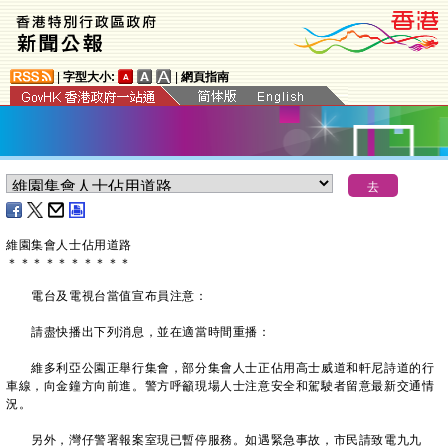
|
字型大小:
|
網頁指南
維園集會人士佔用道路
＊
＊
＊
＊
＊
＊
＊
＊
＊
＊
電台及電視台當值宣布員注意：
請盡快播出下列消息，並在適當時間重播：
維多利亞公園正舉行集會，部分集會人士正佔用高士威道和軒尼詩道的行
車線，向金鐘方向前進。警方呼籲現場人士注意安全和駕駛者留意最新交通情
況。
另外，灣仔警署報案室現已暫停服務。如遇緊急事故，市民請致電九九