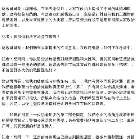
財政司司長：謝謝你。在過去兩個月，大家在政治上提出了不同的建議和觀
點，政府都是知悉的。今次這些紓緩措施出台，主要是針對目前我們正面對的
經濟困難，以及未來經濟上的大挑戰，所以這些措施並不是用來回應大家政治
上的訴求。
記者：但那個解決方法是在哪裏？
財政司司長：我們聽到大家提出的不同意見，在政府來說，我們正在考慮中。
記者：想問問，你說這些措施是應對經濟困難和大挑戰。但其實回看這些措施
都是以前一些用過的措施，這是否告訴市民其實政府都只是這麼多（招式），
不論面對多大的挑戰困難也好？
財政司司長：當我們醞釀現時的措施時，第一，我們有與不同業界溝通，因為
我們也很希望出台的措施能夠真正幫上忙；第二，亦有與立法會議員溝通，看
看從市民角度的需要在哪裏。我們看到經濟環境現時的情況，亦擔心經濟環境
如果要變壞可以很快。所以今次推出的措施，我們希望盡可能在執行上是快
捷、容易，以便可盡快透過措施把金錢放回在市民的口袋裏。
我現在回答上一位記者朋友的第二部分問題。我們今次的措施是就着市民
的需要而制定，譬如公屋居民的需要，另外電費補貼可惠及全港二百七十萬用
戶等，其實受惠的都是香港人。
記者：想問一下，這次的修例風波已經去到國際層面，很多外國都關注，外國