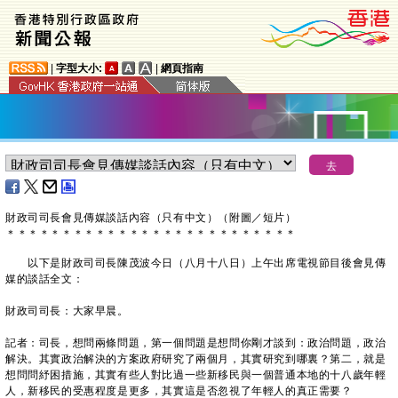
|
字型大小:
|
網頁指南
財政司司長會見傳媒談話內容（只有中文）（附圖／短片）
＊
＊
＊
＊
＊
＊
＊
＊
＊
＊
＊
＊
＊
＊
＊
＊
＊
＊
＊
＊
＊
＊
＊
＊
＊
＊
以下是財政司司長陳茂波今日（八月十八日）上午出席電視節目後會見傳
媒的談話全文：
財政司司長：大家早晨。
記者：司長，想問兩條問題，第一個問題是想問你剛才談到：政治問題，政治
解決。其實政治解決的方案政府研究了兩個月，其實研究到哪裏？第二，就是
想問問紓困措施，其實有些人對比過一些新移民與一個普通本地的十八歲年輕
人，新移民的受惠程度是更多，其實這是否忽視了年輕人的真正需要？