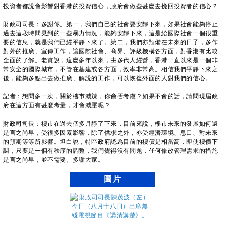
投資者都說會影響對香港的投資信心，政府會做些甚麼去挽回投資者的信心？
財政司司長：多謝你。第一，我們自己的社會要安靜下來，如果社會能夠停止
過去這段時間見到的一些暴力情況，能夠安靜下來，這是給國際社會一個很重
要的信息，就是我們已經平靜下來了。第二，我們亦預備在未來的日子，多作
對外的推廣、宣傳工作，讓國際社會、商界、評級機構各方面，對香港有比較
全面的了解。老實說，這麼多年以來，由多代人經營，香港一直以來是一個非
常安全的國際城市，不管在基建或各方面，效率非常高。相信我們平靜下來之
後，能夠多點出去做推廣、解說的工作，可以恢復外面的人對我們的信心。
記者：想問多一次，關於樓市減辣，你會否考慮？如果不會的話，請問現屆政
府在這方面有甚麼考量，才會減壓呢？
財政司司長：樓市在過去個多月靜了下來，目前來說，樓市未來的發展如何還
是言之尚早，受很多因素影響，除了供求之外，亦受經濟環境、息口、對未來
的預期等等所影響。坦白說，特區政府認為目前的樓價是相當高，即使樓價下
調，只要是一個有秩序的調整，我們覺得沒有問題，任何修改管理需求的措施
是言之尚早，並不需要。多謝大家。
圖片