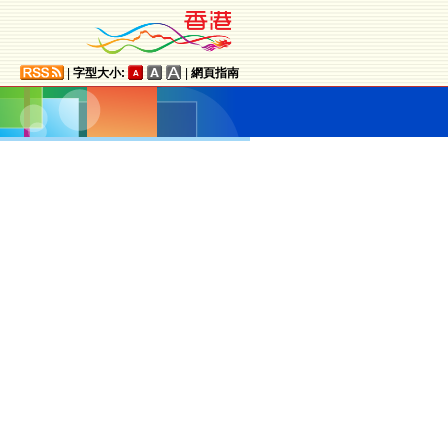
|
字型大小:
|
網頁指南