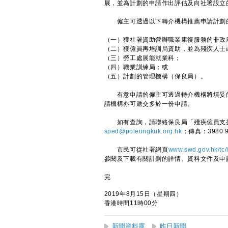
展，並為計劃的申請作出評估及向社署設立
僱主可透過以下轉介機構推薦申請計劃
（一）獲社署資助營辦職業康復服務的非政
（二）獲僱員再培訓局資助，並為殘疾人士
（三）勞工處展能就業科；
（四）職業訓練局；或
（五）計劃的管理機構（保良局）。
有意申請的僱主可透過轉介機構將填妥的
請機構亦可遞交多於一份申請。
如有查詢，請聯絡保良局「殘疾僱員支援計劃
sped@poleungkuk.org.hk
；傳真：3980 
市民可從社署網頁
www.swd.gov.hk/tc/
參閱及下載有關計劃的詳情、資料文件及申
完
2019年8月15日（星期四）
香港時間11時00分
新聞資料庫
昨日新聞