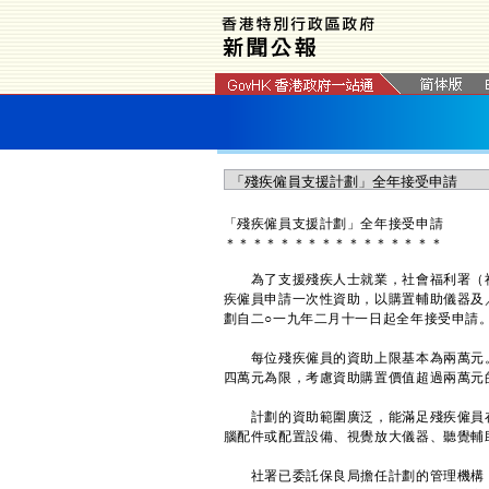
「殘疾僱員支援計劃」全年接受申請
＊
＊
＊
＊
＊
＊
＊
＊
＊
＊
＊
＊
＊
＊
＊
＊
為了支援殘疾人士就業，社會福利署（社
疾僱員申請一次性資助，以購置輔助儀器及
劃自二○一九年二月十一日起全年接受申請
每位殘疾僱員的資助上限基本為兩萬元。
四萬元為限，考慮資助購置價值超過兩萬元
計劃的資助範圍廣泛，能滿足殘疾僱員在
腦配件或配置設備、視覺放大儀器、聽覺輔
社署已委託保良局擔任計劃的管理機構，