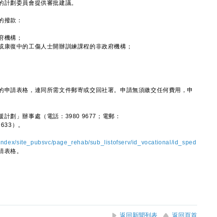
的計劃委員會提供審批建議。
的撥款：
府機構；
或康復中的工傷人士開辦訓練課程的非政府機構；
申請表格，連同所需文件郵寄或交回社署。申請無須繳交任何費用，申
」辦事處（電話：3980 9677；電郵：
9633）。
index/site_pubsvc/page_rehab/sub_listofserv/id_vocational/id_sped
請表格。
返回新聞列表
返回頁首