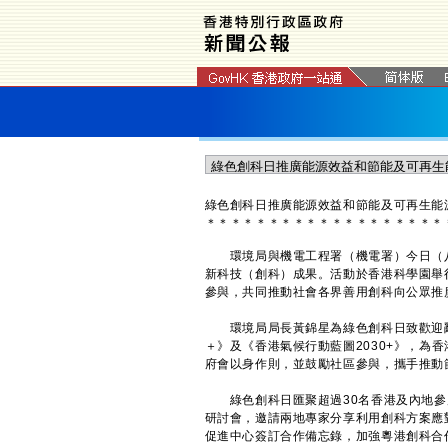
綠色創科日推廣能源效益和節能及可再生能
＊
＊
＊
＊
＊
＊
＊
＊
＊
＊
＊
＊
＊
＊
＊
＊
＊
＊
＊
環境局與機電工程署（機電署）今日（八
新科技（創科）成果。活動於香港科學園舉
參與，共同推動社會各界善用創科向公眾推
環境局局長黃錦星為綠色創科日致歡迎辭時
＋》及《香港氣候行動藍圖2030+》，為
府會以身作則，並鼓勵社區參與，攜手推動
綠色創科日匯聚超過30名香港及內地參
研討會，邀請兩地專家分享利用創科方案應
促進中心簽訂合作備忘錄，加強粵港創科合