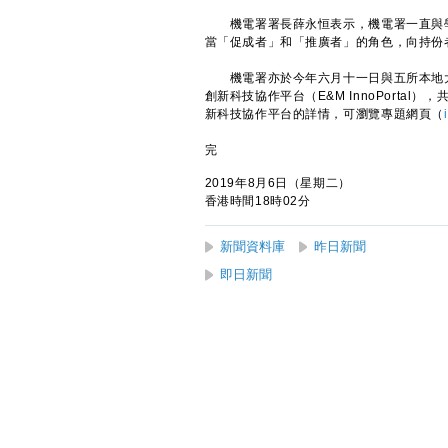
機電署署長薛永恒表示，機電署一直與學
當「促成者」和「推廣者」的角色，向持份
機電署亦於今年六月十一日與五所本地大
創新科技協作平台（E&M InnoPort
新科技協作平台的詳情，可瀏覽專題網頁（
完
2019年8月6日（星期二）
香港時間18時02分
新聞資料庫
昨日新聞
即日新聞