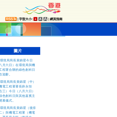
|
字型大小:
|
網頁指南
圖片