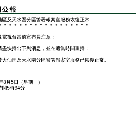
仙
區及天水圍分區警署報案室服務恢復正常
＊
＊
＊
＊
＊
＊
＊
＊
＊
＊
＊
＊
＊
＊
＊
＊
＊
＊
及電視台當值宣布員注意：
快播出下列消息，並在適當時間重播：
仙區及天水圍分區警署報案室服務已恢復正常。
9年8月5日（星期一）
間5時34分