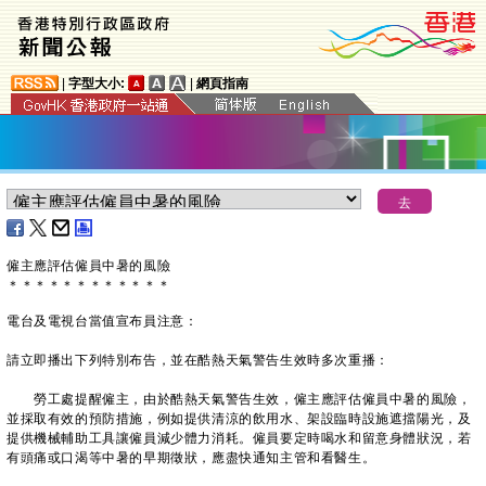
|
字型大小:
|
網頁指南
僱主應評估僱員中暑的風險
＊
＊
＊
＊
＊
＊
＊
＊
＊
＊
＊
＊
電台及電視台當值宣布員注意：
請立即播出下列特別布告，並在酷熱天氣警告生效時多次重播：
勞工處提醒僱主，由於酷熱天氣警告生效，僱主應評估僱員中暑的風險，
並採取有效的預防措施，例如提供清涼的飲用水、架設臨時設施遮擋陽光，及
提供機械輔助工具讓僱員減少體力消耗。僱員要定時喝水和留意身體狀況，若
有頭痛或口渴等中暑的早期徵狀，應盡快通知主管和看醫生。