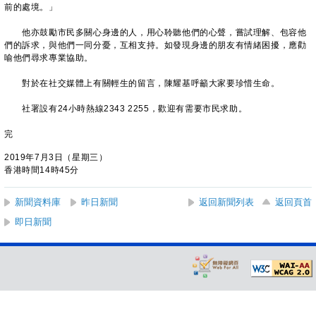
前的處境。」
他亦鼓勵市民多關心身邊的人，用心聆聽他們的心聲，嘗試理解、包容他
們的訴求，與他們一同分憂，互相支持。如發現身邊的朋友有情緒困擾，應勸
喻他們尋求專業協助。
對於在社交媒體上有關輕生的留言，陳耀基呼籲大家要珍惜生命。
社署設有24小時熱線2343 2255，歡迎有需要市民求助。
完
2019年7月3日（星期三）
香港時間14時45分
新聞資料庫
昨日新聞
返回新聞列表
返回頁首
即日新聞