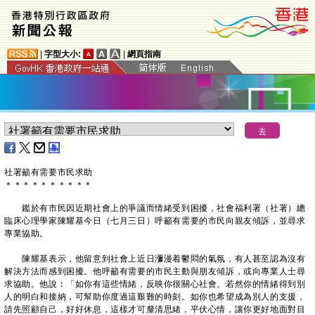
|
字型大小:
|
網頁指南
社署籲有需要市民求助
＊
＊
＊
＊
＊
＊
＊
＊
＊
＊
鑑於有市民因近期社會上的爭議而情緒受到困擾，社會福利署（社署）總
臨床心理學家陳耀基今日（七月三日）呼籲有需要的市民向親友傾訴，並尋求
專業協助。
陳耀基表示，他留意到社會上近日瀰漫着鬱悶的氣氛，有人甚至認為沒有
解決方法而感到困擾。他呼籲有需要的市民主動與朋友傾訴，或向專業人士尋
求協助。他說︰「如你有這些情緒，反映你很關心社會。若然你的情緒得到別
人的明白和接納，可幫助你度過這艱難的時刻。如你也希望成為別人的支援，
請先照顧自己，好好休息，這樣才可釐清思緒，平伏心情，讓你更好地面對目