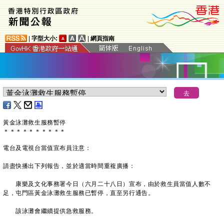
|
字型大小:
|
網頁指南
黃金泳灘救生服務暫停
＊
＊
＊
＊
＊
＊
＊
＊
＊
＊
電台及電視台當值宣布員注意：
請盡快播出下列報告，並於適當時間重複廣播：
康樂及文化事務署今日（六月二十八日）宣布，由於救生員當值人數不
足，屯門區黃金泳灘救生服務已暫停，直至另行通告。
該泳灘會繼續提供急救服務。