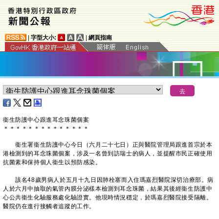
|
字型大小:
|
網頁指南
衞生防護中心跟進耳念珠菌個案
＊
＊
＊
＊
＊
＊
＊
＊
＊
＊
＊
＊
＊
＊
衞生署衞生防護中心今日（六月二十七日）正與醫院管理局跟進首宗於本
港檢測到的耳念珠菌個案，涉及一名曾到訪瑞士的病人，並提醒市民正確使用
抗菌素和保持個人衞生以預防感染。
該名48歲男病人於五月十九日因肺栓塞而入住瑪嘉烈醫院深切治療部。病
人於六月中抽取的氣管內膜分泌樣本檢測到耳念珠菌，結果其後經衞生防護中
心公共衞生化驗服務處化驗證實。他現時情況穩定，於瑪嘉烈醫院接受隔離。
醫院仍在進行接觸者追蹤的工作。