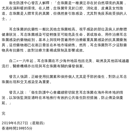
衞生防護中心發言人解釋：「念珠菌是一種廣泛存在於自然環境的真菌，
尤其在濕和暖的環境。在人體，念珠菌常見於口腔、消化道、皮膚及女性陰
道。念珠菌是人體常見的真菌，但偶然會引致感染，尤其對免疫系統受損的人
士。」
耳念珠菌的抗藥性一般比其他念珠菌較高。視乎感染的部位及病人的整體
健康狀況，耳念珠菌感染可從輕微至可能危及生命，甚或致命。用作治療耳念
珠菌感染的藥物組別，基本上與現時普遍用作治療嚴重真菌感染的抗真菌藥無
異，這些藥物都已在港註冊並在本地市場銷售。然而，耳念珠菌對不少這類藥
物具有抗藥性，故對治療方案構成限制及影響成效。
自二○一六年起，耳念珠菌在不少海外地區包括北美、歐洲及其他區域越趨
流行，醫療機構亦出現與耳念珠菌有關的爆發個案。
發言人強調，正確使用抗菌素和保持個人尤其是手部的衞生，對防止耳念
珠菌出現和交叉感染至為重要。
發言人說：「衞生防護中心會繼續密切留意耳念珠菌在海外和本地的情
況，以加強監測並適時在本地推行有效的公共衞生防控措施，防止傳染病蔓
延。」
完
2019年6月27日（星期四）
香港時間19時55分