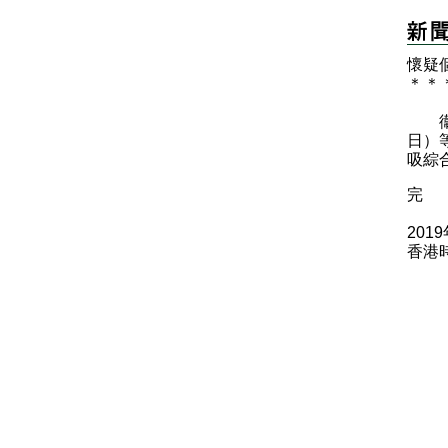
懷疑
＊
＊
衞生
日）
吸綜
完
201
香港時