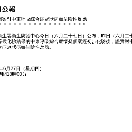
個案對中東呼吸綜合症冠狀病毒呈陰性反應
＊
＊
＊
＊
＊
＊
＊
＊
＊
＊
＊
＊
＊
＊
＊
＊
＊
＊
署衞生防護中心今日（六月二十七日）公布，昨日（六月二
等候化驗結果的中東呼吸綜合症懷疑個案經初步化驗後，證實對
合症冠狀病毒呈陰性反應。
9年6月27日（星期四）
間18時00分