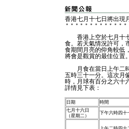
香港七月十七日將出現
＊
＊
＊
＊
＊
＊
＊
＊
＊
＊
＊
＊
＊
香港上空於七月十七
食。若天氣情況許可，
食期間月亮的仰角較低
將會是觀賞的最佳位置
月食在當日上午二時
五時三十一分。這次月偏
時，月球有百分之六十
詳情見下表：
日期
時間
七月十六日
下午六時四十
（星期二）
上午二時四十