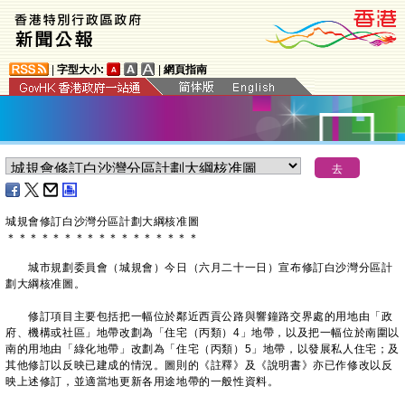
|
字型大小:
|
網頁指南
城規會修訂白沙灣分區計劃大綱核准圖
＊
＊
＊
＊
＊
＊
＊
＊
＊
＊
＊
＊
＊
＊
＊
＊
＊
城市規劃委員會（城規會）今日（六月二十一日）宣布修訂白沙灣分區計
劃大綱核准圖。
修訂項目主要包括把一幅位於鄰近西貢公路與響鐘路交界處的用地由「政
府、機構或社區」地帶改劃為「住宅（丙類）4」地帶，以及把一幅位於南圍以
南的用地由「綠化地帶」改劃為「住宅（丙類）5」地帶，以發展私人住宅；及
其他修訂以反映已建成的情況。圖則的《註釋》及《說明書》亦已作修改以反
映上述修訂，並適當地更新各用途地帶的一般性資料。