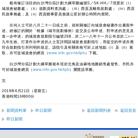
載有修訂項目的白沙灣分區計劃大綱草圖編號S／SK-HH／7現置於（i）
城規會秘書處；（ii）規劃資料查詢處；（iii）西貢及離島規劃處；（iv）西貢
民政事務處；及（v）西貢鄉事委員會讓公眾於辦公時間內查閱。
任何人士可於八月二十一日或之前，就有關修訂向城規會秘書作出書面申
述。經修訂的關於「根據《城市規劃條例》提交及公布申述、對申述的意見及
進一步申述」的城規會規劃指引編號29B，於二○一八年十一月公布並於二○一
九年生效。打算作出申述的人士宜詳閱該城規會規劃指引，而提交的申述亦應
符合規劃指引所列明的規定。該指引及有關表格可於上述地點（i）及（ii）索
取，亦可從城規會的網頁（
www.info.gov.hk/tpb
）下載。
白沙灣分區計劃大綱草圖複本現於北角及油麻地地圖銷售處發售。市民亦
可於城規會網頁（
www.info.gov.hk/tpb
）瀏覽該草圖。
完
2019年6月21日（星期五）
香港時間16時00分
新聞資料庫
昨日新聞
返回新聞列表
返回頁首
即日新聞