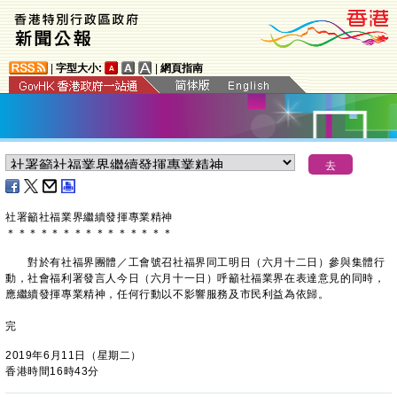
|
字型大小:
|
網頁指南
社署籲社福業界繼續發揮專業精神
＊
＊
＊
＊
＊
＊
＊
＊
＊
＊
＊
＊
＊
＊
＊
對於有社福界團體／工會號召社福界同工明日（六月十二日）參與集體行
動，社會福利署發言人今日（六月十一日）呼籲社福業界在表達意見的同時，
應繼續發揮專業精神，任何行動以不影響服務及市民利益為依歸。
完
2019年6月11日（星期二）
香港時間16時43分