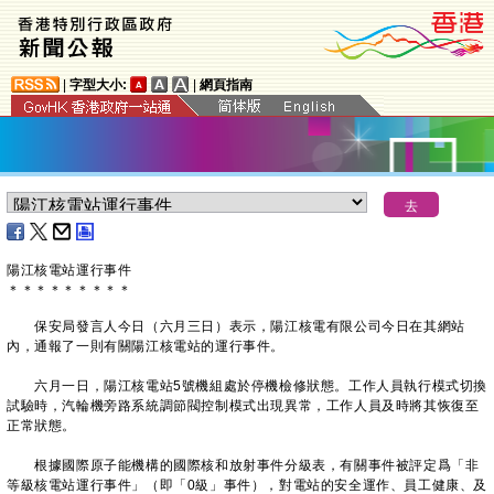
|
字型大小:
|
網頁指南
陽江核電站運行事件
＊
＊
＊
＊
＊
＊
＊
＊
＊
保安局發言人今日（六月三日）表示，陽江核電有限公司今日在其網站
內，通報了一則有關陽江核電站的運行事件。
六月一日，陽江核電站5號機組處於停機檢修狀態。工作人員執行模式切換
試驗時，汽輪機旁路系統調節閥控制模式出現異常，工作人員及時將其恢復至
正常狀態。
根據國際原子能機構的國際核和放射事件分級表，有關事件被評定爲「非
等級核電站運行事件」（即「0級」事件），對電站的安全運作、員工健康、及