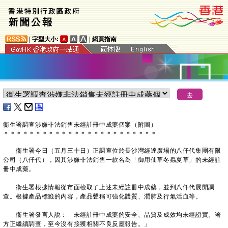
|
字型大小:
|
網頁指南
衞生署調查涉嫌非法銷售未經註冊中成藥個案（附圖）
＊
＊
＊
＊
＊
＊
＊
＊
＊
＊
＊
＊
＊
＊
＊
＊
＊
＊
＊
＊
＊
＊
＊
＊
衞生署今日（五月三十日）正調查位於長沙灣經達廣場的八仟代集團有限
公司（八仟代），因其涉嫌非法銷售一款名為「御用仙草冬蟲夏草」的未經註
冊中成藥。
衞生署根據情報從市面檢取了上述未經註冊中成藥，並到八仟代展開調
查。根據產品標籤的內容，產品聲稱可強化體質、潤肺及行氣活血等。
衞生署發言人說：「未經註冊中成藥的安全、品質及成效均未經證實。署
方正繼續調查，至今沒有接獲相關不良反應報告。」