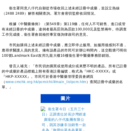
衞生署同意八仟代自願從市場收回上述未經註冊中成藥，並設立熱線
（2488 2489）解答相關查詢。署方會密切監察收回情況。
根據《中醫藥條例》（第549章）第119條，任何人不可銷售、進口或管
有未經註冊的中成藥，違例者最高罰則為罰款100,000元及監禁兩年。待調查
工作完成後，衞生署會就檢控事宜徵詢律政司的意見。
市民如購得上述未經註冊中成藥，應立即停止服用。如服用後感到不適，
應尋求醫護人員的意見。擁有該產品的市民可於辦公時間內，送交觀塘巧明街
100號Landmark East友邦九龍大樓16樓衞生署中醫藥事務部銷毀。
發言人補充：「市民切勿購買或使用成分或來歷不明的產品。所有已註冊
的中成藥於產品標籤上附有香港註冊編號，格式為『HKC-XXXXX』或
『HKP-XXXXX』。市民可於香港中醫藥管理委員會網頁
（
www.cmchk.org.hk/pcm/chi/#main_listpcm.htm
）查閱註冊中成藥的名
單。」
圖片