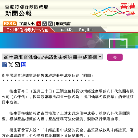
|
字型大小:
|
網頁指南
衞生署調查涉嫌非法銷售未經註冊中成藥個案（附圖）
＊
＊
＊
＊
＊
＊
＊
＊
＊
＊
＊
＊
＊
＊
＊
＊
＊
＊
＊
＊
＊
＊
＊
＊
衞生署今日（五月三十日）正調查位於長沙灣經達廣場的八仟代集團有限
公司（八仟代），因其涉嫌非法銷售一款名為「御用仙草冬蟲夏草」的未經註
冊中成藥。
衞生署根據情報從市面檢取了上述未經註冊中成藥，並到八仟代展開調
查。根據產品標籤的內容，產品聲稱可強化體質、潤肺及行氣活血等。
衞生署發言人說：「未經註冊中成藥的安全、品質及成效均未經證實。署
方正繼續調查，至今沒有接獲相關不良反應報告。」