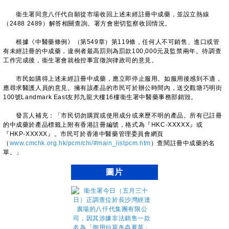
衞生署同意八仟代自願從市場收回上述未經註冊中成藥，並設立熱線
（2488 2489）解答相關查詢。署方會密切監察收回情況。
根據《中醫藥條例》（第549章）第119條，任何人不可銷售、進口或管
有未經註冊的中成藥，違例者最高罰則為罰款100,000元及監禁兩年。待調查
工作完成後，衞生署會就檢控事宜徵詢律政司的意見。
市民如購得上述未經註冊中成藥，應立即停止服用。如服用後感到不適，
應尋求醫護人員的意見。擁有該產品的市民可於辦公時間內，送交觀塘巧明街
100號Landmark East友邦九龍大樓16樓衞生署中醫藥事務部銷毀。
發言人補充：「市民切勿購買或使用成分或來歷不明的產品。所有已註冊
的中成藥於產品標籤上附有香港註冊編號，格式為『HKC-XXXXX』或
『HKP-XXXXX』。市民可於香港中醫藥管理委員會網頁
（
www.cmchk.org.hk/pcm/chi/#main_listpcm.htm
）查閱註冊中成藥的名
單。」
圖片