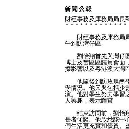
財經事務及庫務局局長
＊
＊
＊
＊
＊
＊
＊
＊
＊
＊
＊
＊
＊
財經事務及庫務局局
午到訪灣仔區。
劉怡翔首先與灣仔區
博士及當區區議員會面
擦影響以及粵港澳大灣
他隨後到訪玫瑰崗學
學情況。他又與包括少
演。他對學生努力學習
人興趣，表示讚賞。
結束訪問前，劉怡翔
長者傾談。他欣悉該中
們生活更充實和優質。