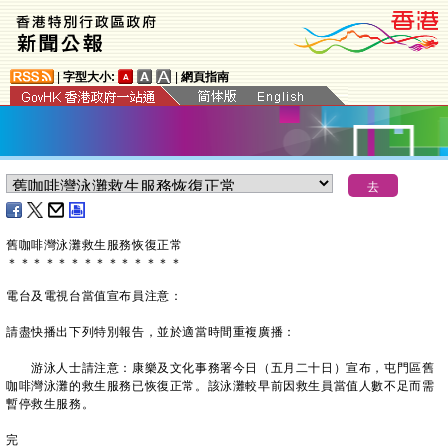
|
字型大小:
|
網頁指南
舊咖啡灣泳灘
救生服務恢復正常
＊
＊
＊
＊
＊
＊
＊
＊
＊
＊
＊
＊
＊
＊
電台及電視台當值宣布員注意：
請盡快播出下列特別報告，並於適當時間重複廣播：
游泳人士請注意：康樂及文化事務署今日（五月二十日）宣布，屯門區舊
咖啡灣泳灘的救生服務已恢復正常。該泳灘較早前因救生員當值人數不足而需
暫停救生服務。
完