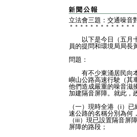
立法會三題：交通噪音
＊
＊
＊
＊
＊
＊
＊
＊
＊
＊
＊
＊
＊
以下是今日（五月十
員的提問和環境局局長
問題：
有不少東涌居民向本
嶼山公路高速行駛（其車
他們造成嚴重的噪音滋
加建隔音屏障。就此，
（一）現時全港（i）已
速公路的名稱分別為何
（iii）現已設置隔音屏
屏障的路段；