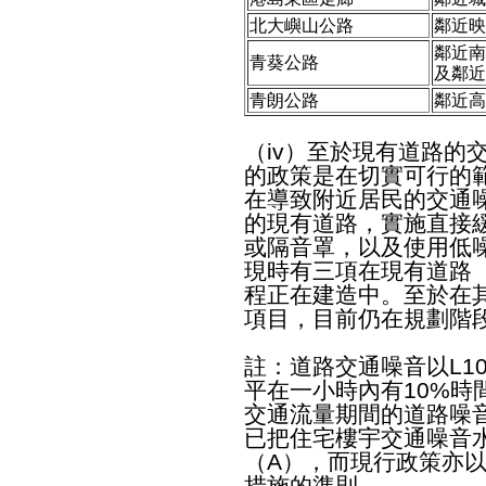
北大嶼山公路
鄰近映
鄰近南
青葵公路
及鄰近
青朗公路
鄰近高
（iv）至於現有道路的
的政策是在切實可行的
在導致附近居民的交通噪
的現有道路，實施直接
或隔音罩，以及使用低
現時有三項在現有道路
程正在建造中。至於在
項目，目前仍在規劃階
註：道路交通噪音以L1
平在一小時內有10%時
交通流量期間的道路噪
已把住宅樓宇交通噪音水
（A），而現行政策亦
措施的準則。