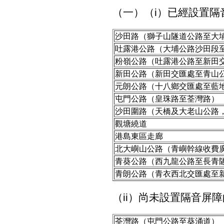
（一）（i）已經設置
沙田路（獅子山隧道公路至大
吐露港公路（大埔公路沙田段
粉嶺公路（吐露港公路至新田
新田公路（新田交匯處至青山
元朗公路（十八鄉交匯處至藍
屯門公路（皇珠路至荃灣路）
沙田圍路（天橋及大老山公路
觀塘繞道
港島東區走廊
北大嶼山公路（青嶼幹線收費
青葵公路（西九龍公路至長青
青朗公路（青衣西北交匯處至
（ii）尚未設置隔音屏
荃灣路（屯門公路至葵涌道）