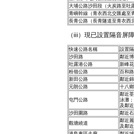
大埔公路沙田段（火炭路至吐
青嶼幹線（青衣西北交匯處至
長青公路（長青隧道至青衣西
（iii）現已設置隔音
快速公路名稱
設置隔
沙田路
鄰近博
吐露港公路
新峰花
粉嶺公路
百和路
新田公路
鄰近錦
元朗公路
十八鄉
鄰近荃
屯門公路
泳灘；
及鄰近
沙田圍路
鄰近石
鄰近麗
觀塘繞道
及鄰近
港島東區走廊
鄰近城