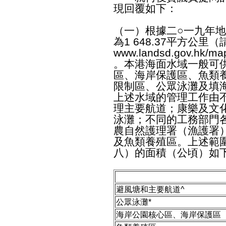
現回覆如下：
（一）根據二○一九年
為1 648.37平方公
www.landsd.gov.hk/mapp
。本港海面水域一般可
區、海岸保護區、魚類
限制區、公眾泳灘及填
上述水域的管理工作由
理主要航道；康樂及文
泳灘；不同的工務部門
農自然護理署（漁護署
及魚類養殖區。上述範圍
八）的面積（公頃）如下
避風塘和主要航道^
公眾泳灘*
海岸公園核心區、海岸保護區