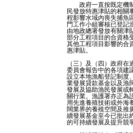
政府一直按既定機制
民發放特惠津貼的相關
程影響水域內喪失捕魚
門工作小組審核已登記
由地政總署發放有關津
部分工程項目的合資格
其他工程項目影響的合
惠津貼。
（三）及（四）政府在
委員會報告中的各項建
設立本地漁船登記制度
業發展貸款基金以及漁
發展及協助漁民發展或
關行業。漁護署亦正為
用先進養殖技術或外海
闊業界的養殖空間及推
續發展基金至今已批出約
的可持續發展及提升競