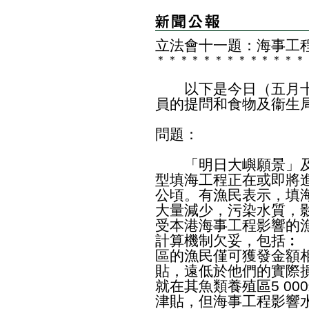
立法會十一題：海事工
＊
＊
＊
＊
＊
＊
＊
＊
＊
＊
＊
＊
＊
以下是今日（五月十
員的提問和食物及衞生
問題：
「明日大嶼願景」及
型填海工程正在或即將進
公頃。有漁民表示，填
大量減少，污染水質，
受本港海事工程影響的
計算機制欠妥，包括︰
區的漁民僅可獲發金額
貼，遠低於他們的實際損
就在其魚類養殖區5 0
津貼，但海事工程影響水