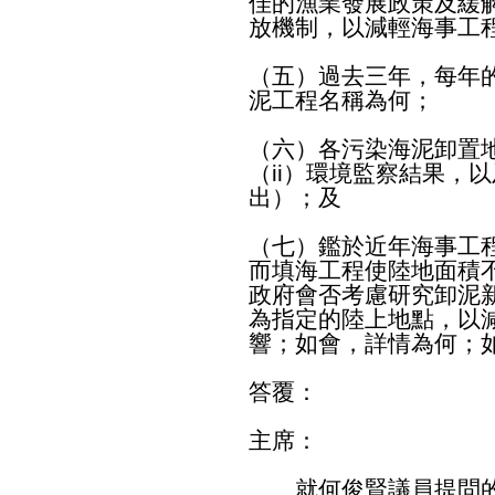
佳的漁業發展政策及緩
放機制，以減輕海事工
（五）過去三年，每年
泥工程名稱為何；
（六）各污染海泥卸置
（ii）環境監察結果，以
出）；及
（七）鑑於近年海事工
而填海工程使陸地面積
政府會否考慮研究卸泥
為指定的陸上地點，以
響；如會，詳情為何；
答覆：
主席：
就何俊賢議員提問的