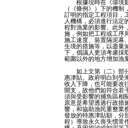
根據現時在《環境影響
（《條例》）下的機制
訂明的指定工程項目，
人機構，必須進行法定
程對漁業的影響。此外
施，例如把工程或工序
施工速度、裝置隔泥幕
生境的措施等，以盡量
下，倡議人更須考慮採
範圍以外的地方增加漁
如上文第（二）部分
惠津貼。政府明白到受
收入下降，也可能要改
開支，故他們如符合若
須與受影響的捕魚區相
原意是希望透過行政措
響，和協助漁民重整業
發放的特惠津貼額，分
程）導致永久喪失慣常
獲；及因挖沙或卸泥等