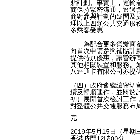
貼計劃。事實上，運輸
商保持緊密溝通，透過
商對參與計劃的疑問及
理以上四類公共交通服
多乘客受惠。
為配合更多營辦商參
向首次申請參與補貼計
提供特別優惠，讓營辦
其他相關裝置和服務。
八達通卡有限公司亦提
（四）政府會繼續密切
續及暢順運作，並將於
初）展開首次檢討工作
對整體公共交通服務布
完
2019年5月15日（星期
香港時間12時00分