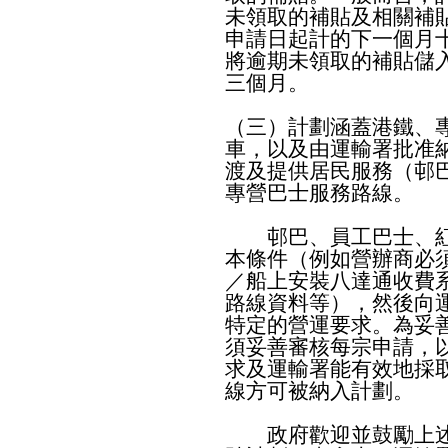
未領取的補貼及相關補
申請日起計的下一個月
將逾期未領取的補貼儲
三個月。
（三）計劃涵蓋港鐵、
車，以及由運輸署批准
渡及提供居民服務（邨
專營巴士服務路線。
邨巴、員工巴士、紅
本條件（例如營辦商必
／船上安裝八達通收費
路線資料等），然後向
特定的營運要求。為妥
須妥善審核每宗申請，
求及運輸署能有效地採
線方可被納入計劃。
政府歡迎並鼓勵上述