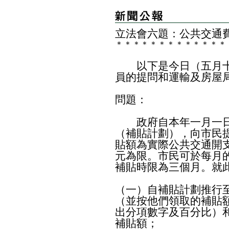
立法會六題：公共交通
＊
＊
＊
＊
＊
＊
＊
＊
＊
＊
＊
＊
＊
以下是今日（五月十
員的提問和運輸及房屋
問題：
政府自本年一月一日
（補貼計劃），向市民
貼額為實際公共交通開支扣
元為限。市民可於每月
補貼時限為三個月。就
（一）自補貼計劃推行
（並按他們領取的補貼額
出分項數字及百分比）
補貼額；