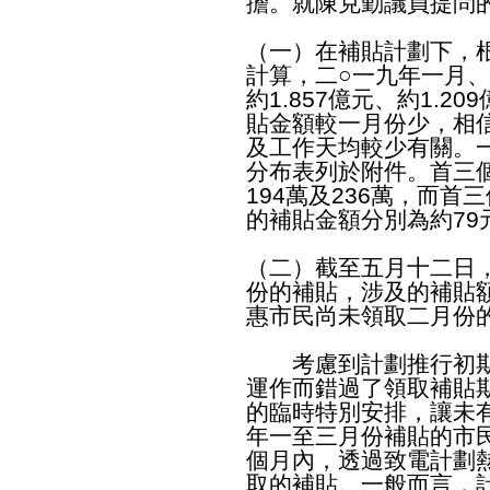
擔。就陳克勤議員提問
（一）在補貼計劃下，
計算，二○一九年一月
約1.857億元、約1.2
貼金額較一月份少，相
及工作天均較少有關。
分布表列於附件。首三個
194萬及236萬，而
的補貼金額分別為約79元
（二）截至五月十二日
份的補貼，涉及的補貼額約
惠市民尚未領取二月份的
考慮到計劃推行初期
運作而錯過了領取補貼
的臨時特別安排，讓未
年一至三月份補貼的市
個月內，透過致電計劃熱線
取的補貼。一般而言，